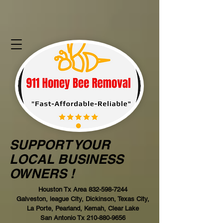
SUPPORT YOUR
LOCAL BUSINESS
OWNERS !
Houston Tx Area
832-598-7244
Galveston, league City, Dickinson, Texas City,
La Porte, Pearland, Kemah, Clear Lake
San Antonio Tx
210-880-9656