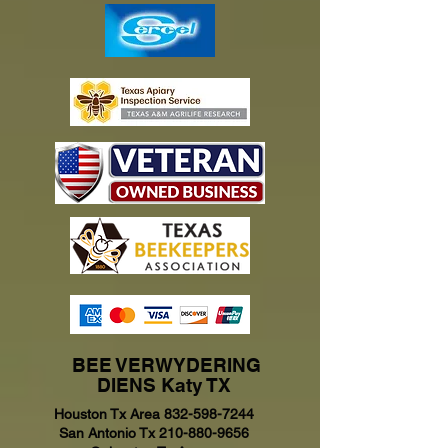
BEE VERWYDERING
DIENS Katy TX
Houston Tx Area
832-598-7244
San Antonio Tx
210-880-9656