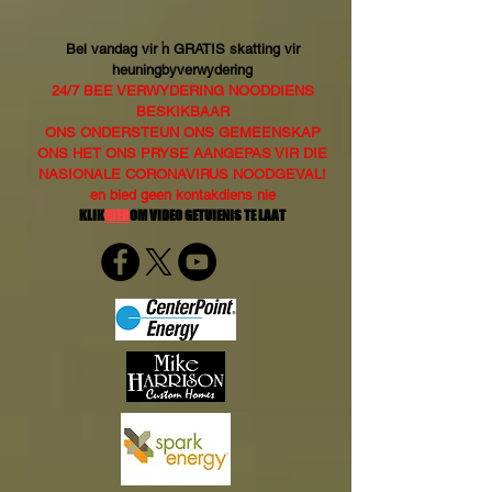
Bel vandag vir 'n GRATIS skatting vir
heuningbyverwydering
24/7 BEE VERWYDERING NOODDIENS
BESKIKBAAR
ONS ONDERSTEUN ONS GEMEENSKAP
ONS HET ONS PRYSE AANGEPAS VIR DIE
NASIONALE CORONAVIRUS NOODGEVAL!
en bied geen kontakdiens nie
KLIK
HIER
OM VIDEO GETUIENIS TE LAAT