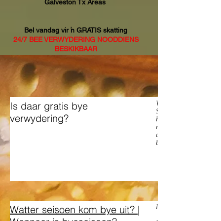
Galveston Tx Areas
Bel vandag vir 'n GRATIS skatting
24/7 BEE VERWYDERING NOODDIENS
BESKIKBAAR
Is daar gratis bye
Verwyder iemand bye gr
Sommige byeboere kan 
verwydering?
heuningbyverwydering, 
maar jy moet vooraf be
die swerm neem en 'n nu
begin, en sal baat by d
Watter seisoen kom bye uit? |
lente tyd-