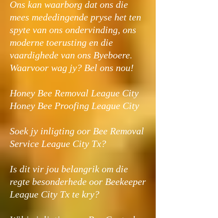
Ons kan waarborg dat ons die
mees mededingende pryse het ten
spyte van ons ondervinding, ons
moderne toerusting en die
vaardighede van ons Byeboere.
Waarvoor wag jy? Bel ons nou!
Honey Bee Removal League City
Honey Bee Proofing League City
Soek jy inligting oor Bee Removal
Service League City Tx?
Is dit vir jou belangrik om die
regte besonderhede oor Beekeeper
League City Tx te kry?