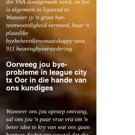
die VSA doodgemaak word, en bye
is algemeen in ligastad tx.
Wanneer jy 'n groot bye-
teenwoordigheid vermoed, huur 'n
plaaslike
byebeheerdiensmaatskappy soos
911 heuningbyverwydering
.
Oorweeg jou bye-
probleme in league city
tx Oor in die hande van
ons kundiges
Wanneer ons jou oproep ontvang,
sal ons jou 'n paar vrae vra om 'n
beter idee te kry van wat ons gaan
hanteer. Sodra ons vasstel dat die