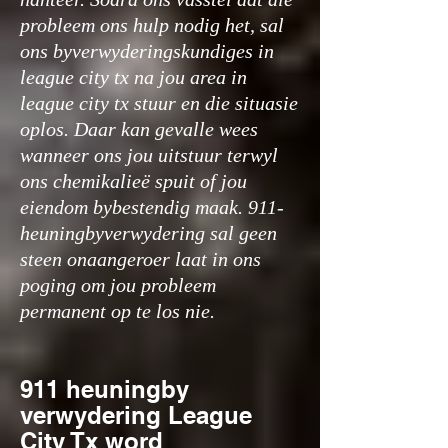
probleem ons hulp nodig het, sal
ons byverwyderingskundiges in
league city tx na jou area in
league city tx stuur en die situasie
oplos. Daar kan gevalle wees
wanneer ons jou uitstuur terwyl
ons chemikalieë spuit of jou
eiendom bybestendig maak. 911-
heuningbyverwydering sal geen
steen onaangeroer laat in ons
poging om jou probleem
permanent op te los nie.
911 heuningby
verwydering League
City Tx word