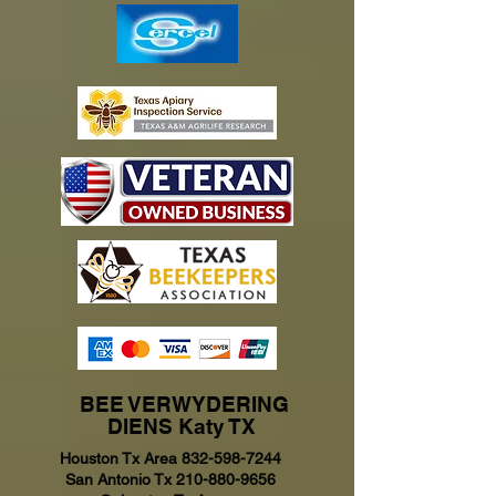
BEE VERWYDERING
DIENS Katy TX
Houston Tx Area
832-598-7244
San Antonio Tx
210-880-9656