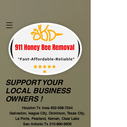
SUPPORT YOUR
LOCAL BUSINESS
OWNERS !
Houston Tx Area
832-598-7244
Galveston, league City, Dickinson, Texas City,
La Porte, Pearland, Kemah, Clear Lake
San Antonio Tx
210-880-9656