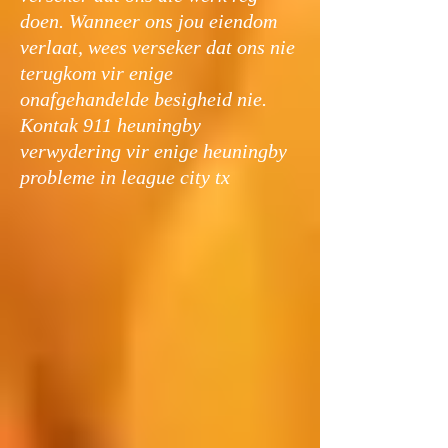
doen. Wanneer ons jou eiendom
verlaat, wees verseker dat ons nie
terugkom vir enige
onafgehandelde besigheid nie.
Kontak 911 heuningby
verwydering vir enige heuningby
probleme in league city tx