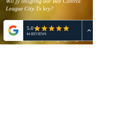
Wil jy inligting oor Bee Control
League City Tx kry?
As jy op soek is na die beste
League City Tx-
heuningbyverwydering - jy begin
goed ...
As jy soek na die beste kundige
inligting oor
heuningbyverwydering - League
City - sal jy baie wenke en nuttige
inligting hier vind.
Jy probeer waarskynlik meer
besonderhede en nuttige inligting
vind oor: