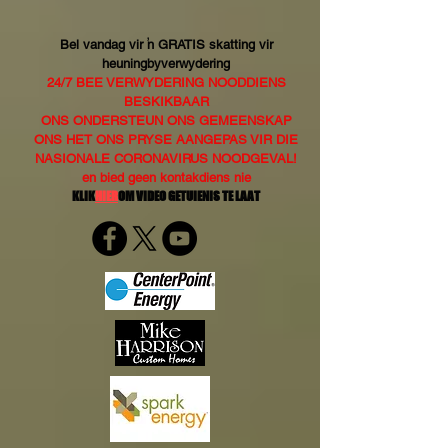
Bel vandag vir 'n GRATIS skatting vir
heuningbyverwydering
24/7 BEE VERWYDERING NOODDIENS
BESKIKBAAR
ONS ONDERSTEUN ONS GEMEENSKAP
ONS HET ONS PRYSE AANGEPAS VIR DIE
NASIONALE CORONAVIRUS NOODGEVAL!
en bied geen kontakdiens nie
KLIK
HIER
OM VIDEO GETUIENIS TE LAAT