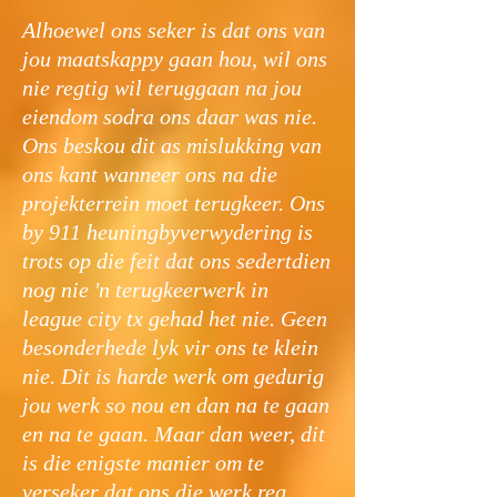
Alhoewel ons seker is dat ons van
jou maatskappy gaan hou, wil ons
nie regtig wil teruggaan na jou
eiendom sodra ons daar was nie.
Ons beskou dit as mislukking van
ons kant wanneer ons na die
projekterrein moet terugkeer. Ons
by 911 heuningbyverwydering is
trots op die feit dat ons sedertdien
nog nie 'n terugkeerwerk in
league city tx gehad het nie. Geen
besonderhede lyk vir ons te klein
nie. Dit is harde werk om gedurig
jou werk so nou en dan na te gaan
en na te gaan. Maar dan weer, dit
is die enigste manier om te
verseker dat ons die werk reg