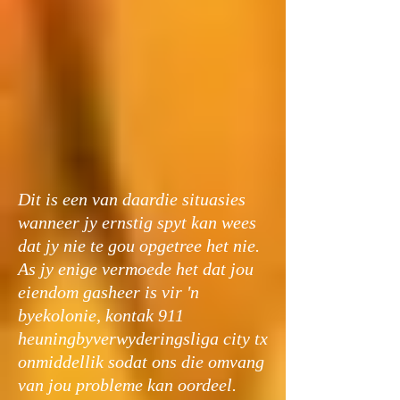
Dit is een van daardie situasies
wanneer jy ernstig spyt kan wees
dat jy nie te gou opgetree het nie.
As jy enige vermoede het dat jou
eiendom gasheer is vir 'n
byekolonie, kontak 911
heuningbyverwyderingsliga city tx
onmiddellik sodat ons die omvang
van jou probleme kan oordeel.