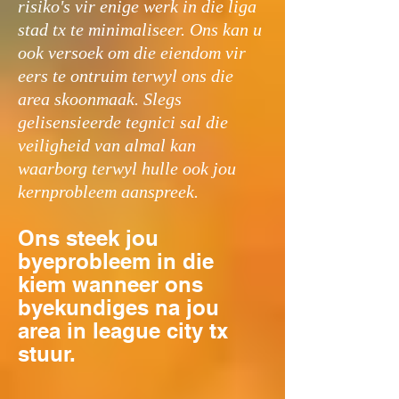
risiko's vir enige werk in die liga
stad tx te minimaliseer. Ons kan u
ook versoek om die eiendom vir
eers te ontruim terwyl ons die
area skoonmaak. Slegs
gelisensieerde tegnici sal die
veiligheid van almal kan
waarborg terwyl hulle ook jou
kernprobleem aanspreek.
Ons steek jou
byeprobleem in die
kiem wanneer ons
byekundiges na jou
area in league city tx
stuur.