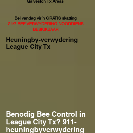
Galveston Tx Areas
Bel vandag vir 'n GRATIS skatting
24/7 BEE VERWYDERING NOODDIENS
BESKIKBAAR
Heuningby-verwydering
League City Tx
Benodig Bee Control in
League City Tx? 911-
heuningbyverwydering