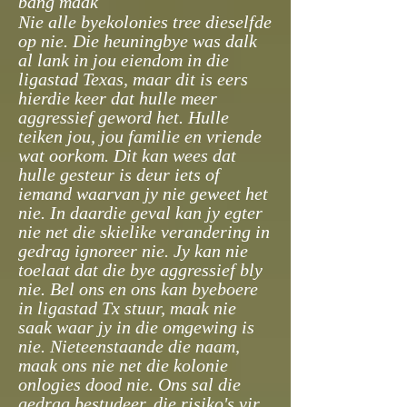
bang maak
Nie alle byekolonies tree dieselfde
op nie. Die heuningbye was dalk
al lank in jou eiendom in die
ligastad Texas, maar dit is eers
hierdie keer dat hulle meer
aggressief geword het. Hulle
teiken jou, jou familie en vriende
wat oorkom. Dit kan wees dat
hulle gesteur is deur iets of
iemand waarvan jy nie geweet het
nie. In daardie geval kan jy egter
nie net die skielike verandering in
gedrag ignoreer nie. Jy kan nie
toelaat dat die bye aggressief bly
nie. Bel ons en ons kan byeboere
in ligastad Tx stuur, maak nie
saak waar jy in die omgewing is
nie. Nieteenstaande die naam,
maak ons nie net die kolonie
onlogies dood nie. Ons sal die
gedrag bestudeer, die risiko's vir