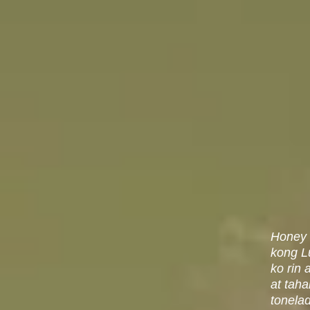
Honey 
kong L
ko rin
at taha
tonela