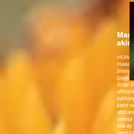
Maaa
aking
HUWAG 
maaari
bilang
ipagta
5cde-3
african
lubhan
kahit 
african
unless
sila ay
bees19