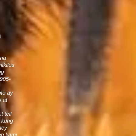
a
 na
ikilos
ng
1905-
ito ay
 at
 tell
! kung
ney
an kami