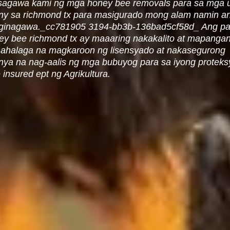
agawa kami ng mga honey bee removals para sa mga ult
y sa richmond tx para masigurado mong alam namin a
ginagawa._cc781905 3194-bb3b-136bad5cf58d_ Ang pag
ey bee richmond tx ay maaaring nakakalito at mapangan
ahalaga na magkaroon ng lisensyado at nakasegurong
ya na nag-aalis ng mga bubuyog para sa iyong protek
 insured ept ng Agrikultura.