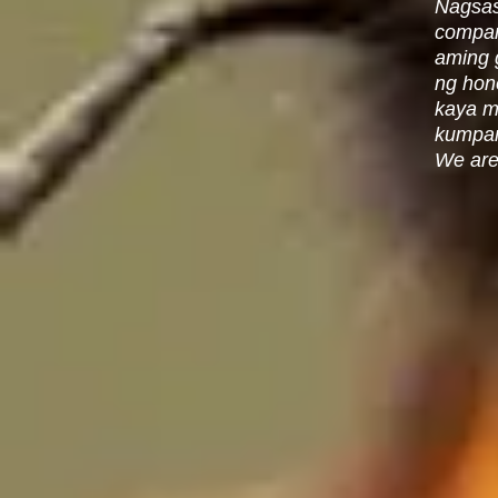
Nagsas
compan
aming 
ng hon
kaya m
kumpan
We are