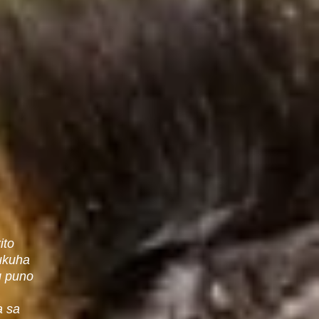
ito
ukuha
g puno
a sa