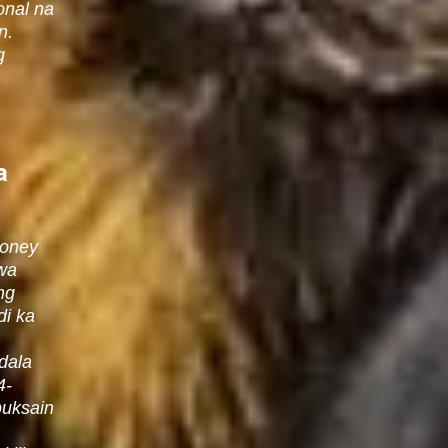
nal na
n.
g
a
honey
awa
ng
di ka
dala
4-
puksain