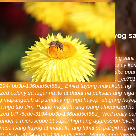
ri ko bang alisin ang mga bubuyog s
 sarili?
tatangkaing alisin ang mga honey bees sa iyong sarili
 kang magtungo sa ospital! Ang mga honey bees ay kum
 isa kapag nakakaramdam ng pagbabanta at aatake upa
nggol ang kanilang tahanan tulad ng gagawin mo._cc78
194- bb3b-136bad5cf58d_ Bihira tayong makakuha ng
ized colony sa lugar na ito at dapat na puksain ang mga 
g mapanganib at pumatay ng mga hayop, alagang hayop
na mga tao din. Paano makilala ang isang africanized na
ized tx? -5cde-3194-bb3b-136bad5cf58d_ Well really cant
 under a microscope bt super high ang aggression level
 nasa isang kuyog at inaatake ang lahat sa paligid ng ho
0. -5cde-3194-bb3b-136bad5cf58d_ Mangyaring tawag