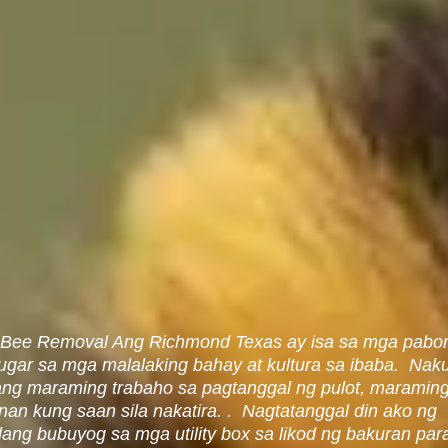
Bee Removal Ang Richmond Texas ay isa sa mga pabor
ugar sa mga malalaking bahay at kultura sa ibaba. Nak
 ang maraming trabaho sa pagtanggal ng pulot, maramin
nan kung saan sila nakatira. . Nagtatanggal din ako ng
dang bubuyog sa mga utility box sa likod ng bakuran par