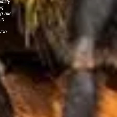
ility
ng
-alis
ib
syon.