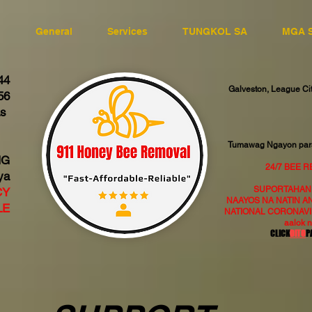
l
General
Services
TUNGKOL SA
MGA 
44
Galveston, League City
56
as
Tumawag Ngayon para
NG
24/7 BEE 
ya
SUPORTAHAN 
CY
NAAYOS NA NATIN A
LE
NATIONAL CORONAVIR
aalok 
CLICK
DITO
P