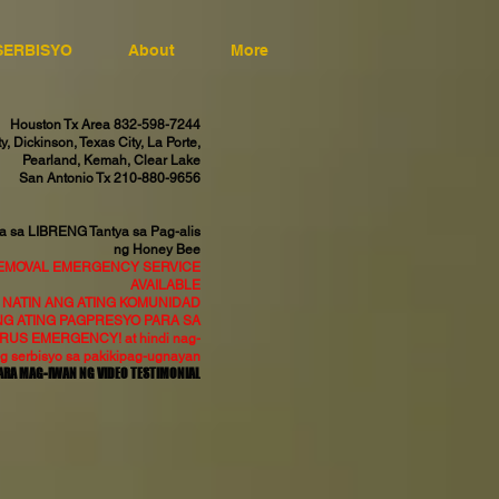
SERBISYO
About
More
Houston Tx Area 832-598-7244
, Dickinson, Texas City, La Porte,
Pearland, Kemah, Clear Lake
San Antonio Tx 210-880-9656
 sa LIBRENG Tantya sa Pag-alis
ng Honey Bee
REMOVAL EMERGENCY SERVICE
AVAILABLE
NATIN ANG ATING KOMUNIDAD
NG ATING PAGPRESYO PARA SA
US EMERGENCY! at hindi nag-
ng serbisyo sa pakikipag-ugnayan
ARA MAG-IWAN NG VIDEO TESTIMONIAL