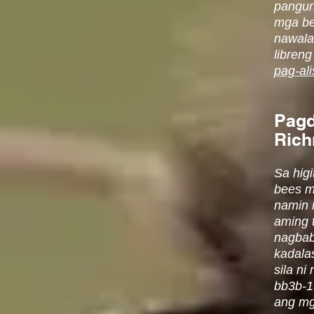
pangun
mga be
nawala
libren
pag-al
Pagd
Rich
Sa hig
bees m
namin 
aming 
nagbab
kadala
sila n
bb3b-1
ang mg