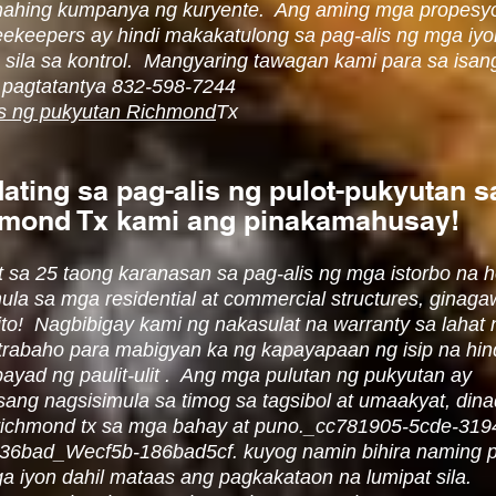
ahing kumpanya ng kuryente. Ang aming mga propesyo
ekeepers ay hindi makakatulong sa pag-alis ng mga iyo
 sila sa kontrol. Mangyaring tawagan kami para sa isan
g pagtatantya 832-598-7244
is ng pukyutan Richmond
Tx
ating sa pag-alis ng pulot-pukyutan s
mond Tx kami ang pinakamahusay!
it sa 25 taong karanasan sa pag-alis ng mga istorbo na 
ula sa mga residential at commercial structures, ginag
ito! Nagbibigay kami ng nakasulat na warranty sa lahat 
trabaho para mabigyan ka ng kapayapaan ng isip na hin
ayad ng paulit-ulit . Ang mga pulutan ng pukyutan ay
sang nagsisimula sa timog sa tagsibol at umaakyat, dina
i richmond tx sa mga bahay at puno._cc781905-5cde-319
36bad_Wecf5b-186bad5cf. kuyog namin bihira naming 
a iyon dahil mataas ang pagkakataon na lumipat sila.