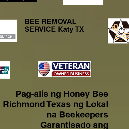
BEE REMOVAL
SERVICE Katy TX
Pag-alis ng Honey Bee
Richmond Texas ng Lokal
na Beekeepers
Garantisado ang