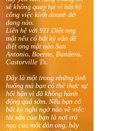
sẽ không quay lại vì bất kỳ
công việc kinh doanh dở
dang nào.
Liên hệ với 911 Diệt ong
mật nếu có bất kỳ vấn đề
diệt ong mật nào San
Antonio, Boerne, Bandera,
Castorville Tx.
Đây là một trong những tình
huống mà bạn có thể thực sự
hối hận vì đã không hành
động quá sớm. Nếu bạn có
bất kỳ nghi ngờ nào về việc
tài sản của bạn là nơi trú
ngụ của một đàn ong, hãy