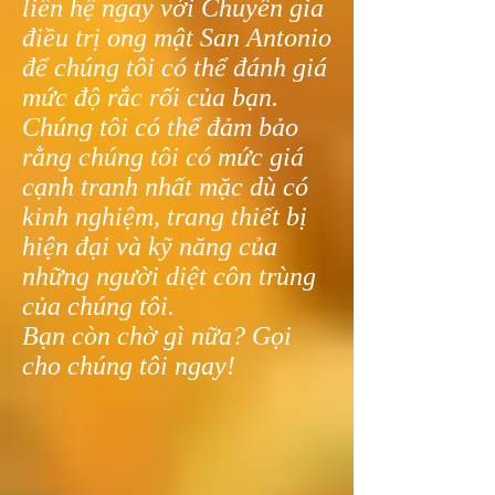
liên hệ ngay với Chuyên gia
điều trị ong mật San Antonio
để chúng tôi có thể đánh giá
mức độ rắc rối của bạn.
Chúng tôi có thể đảm bảo
rằng chúng tôi có mức giá
cạnh tranh nhất mặc dù có
kinh nghiệm, trang thiết bị
hiện đại và kỹ năng của
những người diệt côn trùng
của chúng tôi.
Bạn còn chờ gì nữa? Gọi
cho chúng tôi ngay!