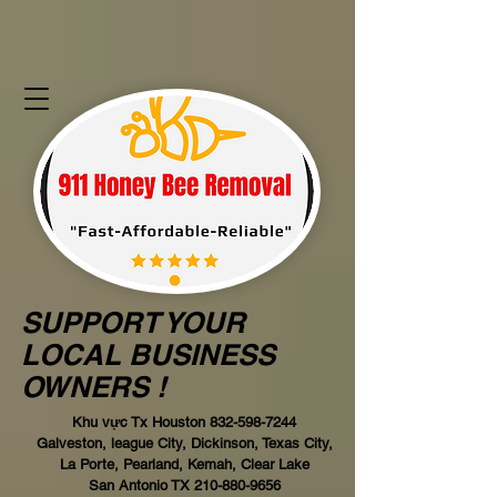
SUPPORT YOUR
LOCAL BUSINESS
OWNERS !
Khu vực Tx Houston
832-598-7244
Galveston, league City, Dickinson, Texas City,
La Porte, Pearland, Kemah, Clear Lake
San Antonio TX
210-880-9656