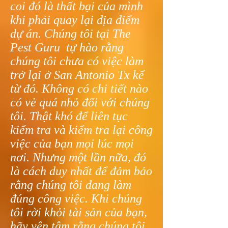
coi đó là thất bại của mình
khi phải quay lại địa điểm
dự án. Chúng tôi tại The
Pest Guru tự hào rằng
chúng tôi chưa có việc làm
trở lại ở San Antonio Tx kể
từ đó. Không có chi tiết nào
có vẻ quá nhỏ đối với chúng
tôi. Thật khó để liên tục
kiểm tra và kiểm tra lại công
việc của bạn mọi lúc mọi
nơi. Nhưng một lần nữa, đó
là cách duy nhất để đảm bảo
rằng chúng tôi đang làm
đúng công việc. Khi chúng
tôi rời khỏi tài sản của bạn,
hãy yên tâm rằng chúng tôi