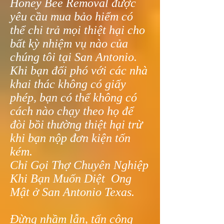
Honey Bee Removal được
yêu cầu mua bảo hiểm có
thể chi trả mọi thiệt hại cho
bất kỳ nhiệm vụ nào của
chúng tôi tại San Antonio.
Khi bạn đối phó với các nhà
khai thác không có giấy
phép, bạn có thể không có
cách nào chạy theo họ để
đòi bồi thường thiệt hại trừ
khi bạn nộp đơn kiện tốn
kém.
Chỉ Gọi Thợ Chuyên Nghiệp
Khi Bạn Muốn Diệt Ong
Mật ở San Antonio Texas.
Đừng nhầm lẫn, tấn công