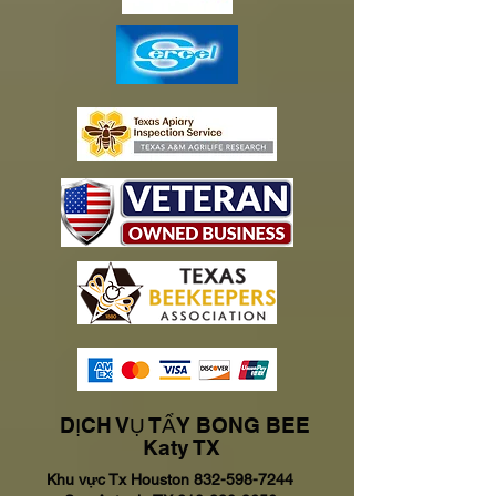
DỊCH VỤ TẨY BONG BEE
Katy TX
Khu vực Tx Houston
832-598-7244