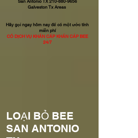
San Antonio TX
210-880-9656
Galveston Tx Areas
Hãy gọi ngay hôm nay để có một ước tính
miễn phí
CÓ DỊCH VỤ KHẨN CẤP KHẨN CẤP BEE
24/7
LOẠI BỎ BEE
SAN ANTONIO