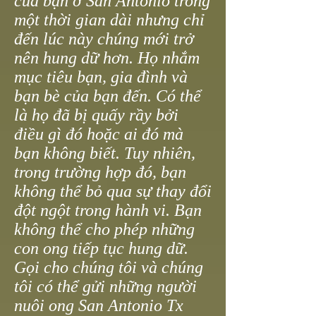
của bạn ở San Antonio trong
một thời gian dài nhưng chỉ
đến lúc này chúng mới trở
nên hung dữ hơn. Họ nhắm
mục tiêu bạn, gia đình và
bạn bè của bạn đến. Có thể
là họ đã bị quấy rầy bởi
điều gì đó hoặc ai đó mà
bạn không biết. Tuy nhiên,
trong trường hợp đó, bạn
không thể bỏ qua sự thay đổi
đột ngột trong hành vi. Bạn
không thể cho phép những
con ong tiếp tục hung dữ.
Gọi cho chúng tôi và chúng
tôi có thể gửi những người
nuôi ong San Antonio Tx