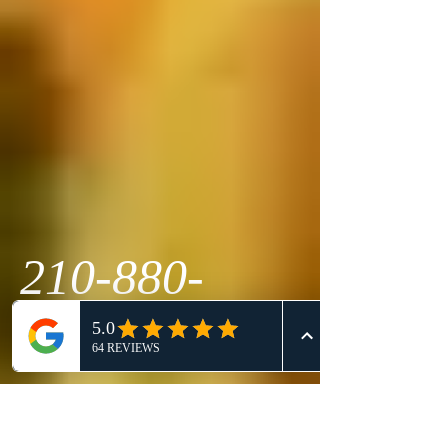
210-880-
9656
Cây diệt ong