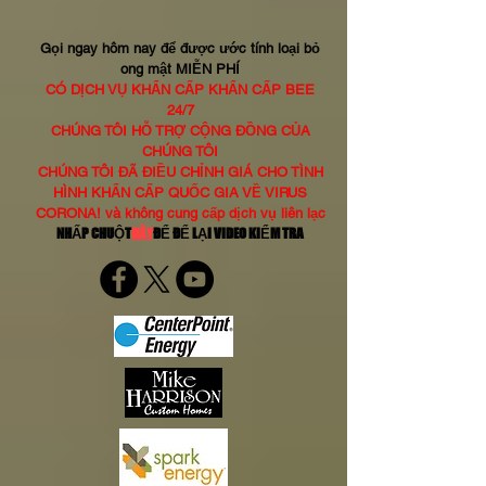
Gọi ngay hôm nay để được ước tính loại bỏ
ong mật MIỄN PHÍ
CÓ DỊCH VỤ KHẨN CẤP KHẨN CẤP BEE
24/7
CHÚNG TÔI HỖ TRỢ CỘNG ĐỒNG CỦA
CHÚNG TÔI
CHÚNG TÔI ĐÃ ĐIỀU CHỈNH GIÁ CHO TÌNH
HÌNH KHẨN CẤP QUỐC GIA VỀ VIRUS
CORONA! và không cung cấp dịch vụ liên lạc
NHẤP CHUỘT
ĐÂY
ĐỂ ĐỂ LẠI VIDEO KIỂM TRA